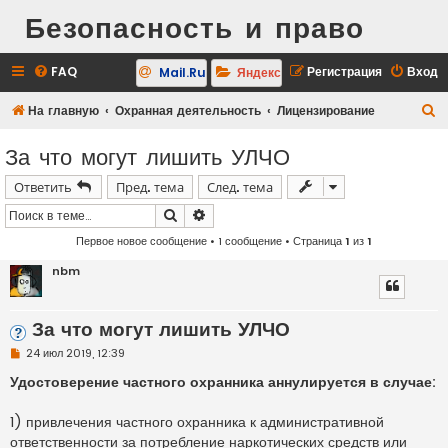
Безопасность и право
FAQ
Регистрация
Вход
Mail.Ru
Яндекс
П
На главную
Охранная деятельность
Лицензирование
о
За что могут лишить УЛЧО
и
Ответить
Пред. тема
След. тема
с
к
Поиск
Расширенный поиск
Первое новое сообщение
• 1 сообщение • Страница
1
из
1
nbm
За что могут лишить УЛЧО
Н
24 июл 2019, 12:39
е
п
Удостоверение частного охранника аннулируется в случае:
р
о
ч
1) привлечения частного охранника к административной
и
ответственности за потребление наркотических средств или
т