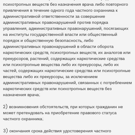
а
психотропных веществ без назначения врача либо повторного
н
привлечения в течение одного года частного охранника к
н
о
административной ответственности за совершение
е
административных правонарушений против порядка
с
о
управления, административных правонарушений, посягающих
о
на институты государственной власти или общественный
б
щ
порядок и общественную безопасность, либо
е
н
административных правонарушений в области оборота
и
наркотических средств, психотропных веществ, их аналогов или
е
прекурсоров, растений, содержащих наркотические средства
или психотропные вещества либо их прекурсоры, либо их
частей, содержащих наркотические средства или психотропные
вещества либо их прекурсоры, за исключением
административных правонарушений, связанных с потреблением
наркотических средств или психотропных веществ без
назначения врача;
2) возникновения обстоятельств, при которых гражданин не
может претендовать на приобретение правового статуса
частного охранника;
3) окончания срока действия удостоверения частного