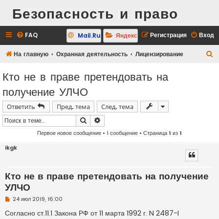
Безопасность и право
FAQ
Регистрация
Вход
Mail.Ru
Яндекс
П
На главную
Охранная деятельность
Лицензирование
о
Кто не в праве претендовать на
и
получение УЛЧО
с
к
Ответить
Пред. тема
След. тема
Поиск
Расширенный поиск
Первое новое сообщение
• 1 сообщение • Страница
1
из
1
ikgk
Кто не в праве претендовать на получение
УЛЧО
Н
24 июл 2019, 16:00
е
п
Согласно ст.11.1 Закона РФ от 11 марта 1992 г. N 2487-I
р