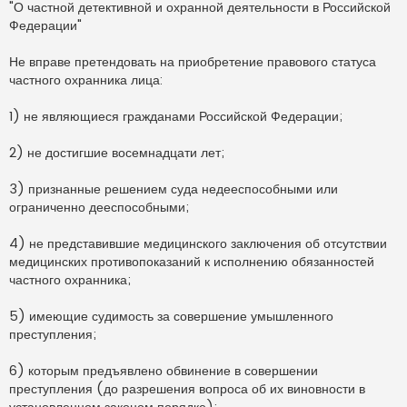
"О частной детективной и охранной деятельности в Российской
о
ч
Федерации"
и
т
а
Не вправе претендовать на приобретение правового статуса
н
частного охранника лица:
н
о
е
1) не являющиеся гражданами Российской Федерации;
с
о
о
2) не достигшие восемнадцати лет;
б
щ
е
н
3) признанные решением суда недееспособными или
и
ограниченно дееспособными;
е
4) не представившие медицинского заключения об отсутствии
медицинских противопоказаний к исполнению обязанностей
частного охранника;
5) имеющие судимость за совершение умышленного
преступления;
6) которым предъявлено обвинение в совершении
преступления (до разрешения вопроса об их виновности в
установленном законом порядке);