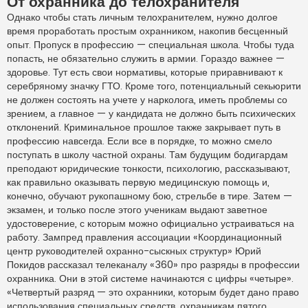
От охранника до телохранителя
Однако чтобы стать личным телохранителем, нужно долгое
время проработать простым охранником, накопив бесценный
опыт. Пропуск в профессию — специальная школа. Чтобы туда
попасть, не обязательно служить в армии. Гораздо важнее —
здоровье. Тут есть свои нормативы, которые приравнивают к
серебряному значку ГТО. Кроме того, потенциальный секьюрити
не должен состоять на учете у нарколога, иметь проблемы со
зрением, а главное — у кандидата не должно быть психических
отклонений. Криминальное прошлое также закрывает путь в
профессию навсегда. Если все в порядке, то можно смело
поступать в школу частной охраны. Там будущим бодигардам
преподают юридические тонкости, психологию, рассказывают,
как правильно оказывать первую медицинскую помощь и,
конечно, обучают рукопашному бою, стрельбе в тире. Затем —
экзамен, и только после этого ученикам выдают заветное
удостоверение, с которым можно официально устраиваться на
работу. Зампред правления ассоциации «Координационный
центр руководителей охранно-сыскных структур» Юрий
Покидов рассказал телеканалу «360» про разряды в профессии
охранника. Они в этой системе начинаются с цифры «четыре».
«Четвертый разряд — это охранники, которым будет дано право
использования специальных средств, охранникам пятого