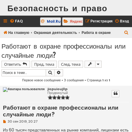
Безопасность и право
FAQ
Регистрация
Вход
Mail.Ru
Яндекс
П
На главную
Охранная деятельность
Работа в охране
о
Работают в охране профессионалы или
и
случайные люди?
с
к
Ответить
Пред. тема
След. тема
Поиск
Расширенный поиск
Первое новое сообщение
• 3 сообщения • Страница
1
из
1
jiopuiouj0p
Продвинутый
Работают в охране профессионалы или
случайные люди?
Н
30 сен 2019, 20:27
е
п
Из 60 тысяч представленных на рынке компаний, лицензии есть