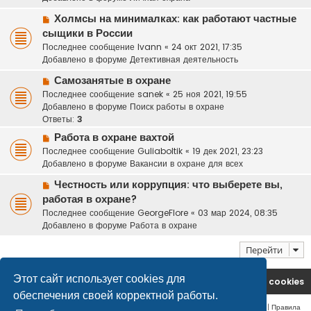
с
о
Н
Холмсы на минималках: как работают частные
о
о
сыщики в России
б
в
Последнее сообщение
Ivann
«
24 окт 2021, 17:35
щ
о
Добавлено в форуме
Детективная деятельность
е
е
н
Н
с
Самозанятые в охране
и
о
о
Последнее сообщение
sanek
«
25 ноя 2021, 19:55
е
в
о
Добавлено в форуме
Поиск работы в охране
о
б
Ответы:
3
е
щ
Н
Работа в охране вахтой
с
е
о
Последнее сообщение
Guliaboltik
«
19 дек 2021, 23:23
о
н
в
Добавлено в форуме
Вакансии в охране для всех
о
и
о
б
е
Н
Честность или коррупция: что выберете вы,
е
щ
о
работая в охране?
с
е
в
о
Последнее сообщение
GeorgeFlore
«
03 мар 2024, 08:35
н
о
о
Добавлено в форуме
Работа в охране
и
е
б
е
с
щ
Перейти
о
е
о
н
Этот сайт использует cookies для
На главную
Удалить cookies
б
и
обеспечения своей корректной работы.
щ
е
е
Конфиденциальность
|
Правила