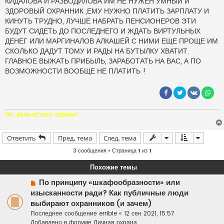
КИДАЛОВА И РАЗВОДИЛОВА ИМ НЕ НУЖЕН УМНЫЙ И
о
ч
ЗДОРОВЫЙ ОХРАННИК ,ЕМУ НУЖНО ПЛАТИТЬ ЗАРПЛАТУ И
и
КИНУТЬ ТРУДНО, ЛУЧШЕ НАБРАТЬ ПЕНСИОНЕРОВ ЭТИ
т
а
БУДУТ СИДЕТЬ ДО ПОСЛЕДНЕГО И ЖДАТЬ ВИРТУЛЬНЫХ
н
ДЕНЕГ ИЛИ МАРГИНАЛОВ АЛКАШЕЙ С НИМИ ЕЩЕ ПРОЩЕ ИМ
н
о
СКОЛЬКО ДАДУТ ТОМУ И РАДЫ НА БУТЫЛКУ ХВАТИТ.
е
ГЛАВНОЕ ВЫЖАТЬ ПРИБЫЛЬ, ЗАРАБОТАТЬ НА ВАС, А ПО
с
о
ВОЗМОЖНОСТИ ВООБЩЕ НЕ ПЛАТИТЬ !
о
б
щ
е
н
и
е
Ох, рано встает охрана!
Ответить
Пред. тема
След. тема
3 сообщения • Страница
1
из
1
Похожие темы
Н
По принципу «шкафообразности» или
о
изысканности ради? Как публичные люди
в
выбирают охранников (и зачем)
о
Последнее сообщение
errible
«
12 сен 2021, 15:57
е
Добавлено в форуме
Личная охрана