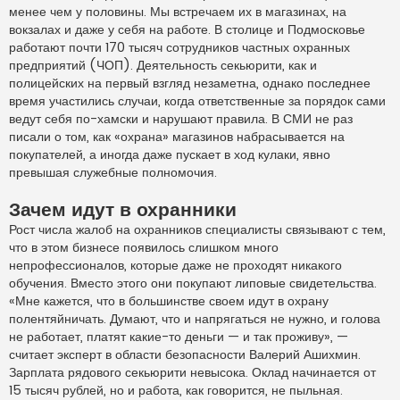
р
менее чем у половины. Мы встречаем их в магазинах, на
о
ч
вокзалах и даже у себя на работе. В столице и Подмосковье
и
работают почти 170 тысяч сотрудников частных охранных
т
а
предприятий (ЧОП). Деятельность секьюрити, как и
н
полицейских на первый взгляд незаметна, однако последнее
н
о
время участились случаи, когда ответственные за порядок сами
е
ведут себя по-хамски и нарушают правила. В СМИ не раз
с
о
писали о том, как «охрана» магазинов набрасывается на
о
покупателей, а иногда даже пускает в ход кулаки, явно
б
щ
превышая служебные полномочия.
е
н
и
Зачем идут в охранники
е
Рост числа жалоб на охранников специалисты связывают с тем,
что в этом бизнесе появилось слишком много
непрофессионалов, которые даже не проходят никакого
обучения. Вместо этого они покупают липовые свидетельства.
«Мне кажется, что в большинстве своем идут в охрану
полентяйничать. Думают, что и напрягаться не нужно, и голова
не работает, платят какие-то деньги — и так проживу», —
считает эксперт в области безопасности Валерий Ашихмин.
Зарплата рядового секьюрити невысока. Оклад начинается от
15 тысяч рублей, но и работа, как говорится, не пыльная.