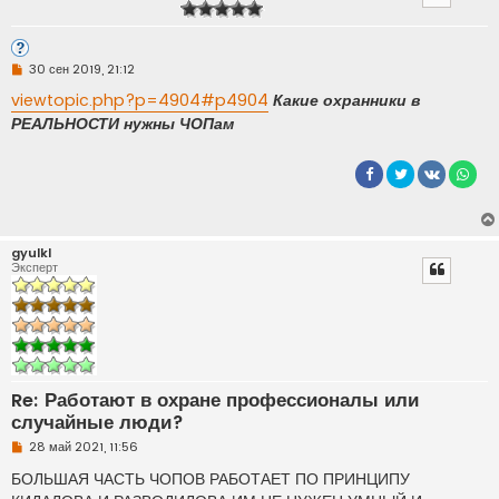
Н
30 сен 2019, 21:12
е
п
viewtopic.php?p=4904#p4904
Какие охранники в
р
РЕАЛЬНОСТИ нужны ЧОПам
о
ч
и
т
а
н
н
о
е
gyulkl
с
Эксперт
о
о
б
щ
е
н
и
е
Re: Работают в охране профессионалы или
случайные люди?
Н
28 май 2021, 11:56
е
п
БОЛЬШАЯ ЧАСТЬ ЧОПОВ РАБОТАЕТ ПО ПРИНЦИПУ
р