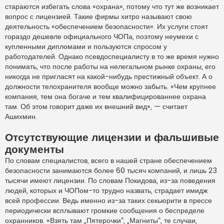
стараются избегать слова «охрана», потому что тут же возникает
вопрос с лицензией. Такие фирмы хитро называют свою
деятельность «обеспечением безопасности». Их услуги стоят
гораздо дешевле официального ЧОПа, поэтому неумехи с
купленными дипломами и пользуются спросом у
работодателей. Однако псевдоспециалисту в то же время нужно
понимать, что после работы на нелегальном рынке охраны, его
никогда не пригласят на какой-нибудь престижный объект. А о
должности телохранителя вообще можно забыть. «Чем крупнее
компания, тем она богаче и тем квалифицированнее охрана
там. Об этом говорит даже их внешний вид», — считает
Ашихмин.
Отсутствующие лицензии и фальшивые
документы
По словам специалистов, всего в нашей стране обеспечением
безопасности занимаются более 60 тысяч компаний, и лишь 23
тысячи имеют лицензии. По словам Покидова, из-за поведения
людей, которых и ЧОПом-то трудно назвать, страдает имидж
всей профессии. Ведь именно из-за таких секьюрити в прессе
периодически всплывают громкие сообщения о беспределе
охранников. «Взять там „Пятерочки“, „Магниты“, те случаи,