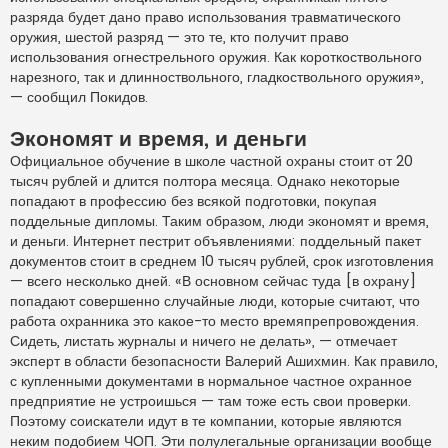
разряда будет дано право использования травматического
оружия, шестой разряд — это те, кто получит право
использования огнестрельного оружия. Как короткоствольного
нарезного, так и длинноствольного, гладкоствольного оружия»,
— сообщил Покидов.
Экономят и время, и деньги
Официальное обучение в школе частной охраны стоит от 20
тысяч рублей и длится полтора месяца. Однако некоторые
попадают в профессию без всякой подготовки, покупая
поддельные дипломы. Таким образом, люди экономят и время,
и деньги. Интернет пестрит объявлениями: поддельный пакет
документов стоит в среднем 10 тысяч рублей, срок изготовления
— всего несколько дней. «В основном сейчас туда [в охрану]
попадают совершенно случайные люди, которые считают, что
работа охранника это какое-то место времяпрепровождения.
Сидеть, листать журналы и ничего не делать», — отмечает
эксперт в области безопасности Валерий Ашихмин. Как правило,
с купленными документами в нормальное частное охранное
предприятие не устроишься — там тоже есть свои проверки.
Поэтому соискатели идут в те компании, которые являются
неким подобием ЧОП. Эти полулегальные организации вообще