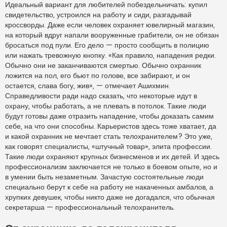
Идеальный вариант для любителей побездельничать: купил
свидетельство, устроился на работу и сиди, разгадывай
кроссворды. Даже если человек охраняет ювелирный магазин,
на который вдруг напали вооруженные грабители, он не обязан
бросаться под пули. Его дело — просто сообщить в полицию
или нажать тревожную кнопку. «Как правило, нападения редки.
Обычно они не заканчиваются смертью. Обычно охранник
ложится на пол, его бьют по голове, все забирают, и он
остается, слава богу, жив», — отмечает Ашихмин.
Справедливости ради надо сказать, что некоторые идут в
охрану, чтобы работать, а не плевать в потолок. Такие люди
будут готовы даже отразить нападение, чтобы доказать самим
себе, на что они способны. Карьеристов здесь тоже хватает, да
и какой охранник не мечтает стать телохранителем? Это уже,
как говорят специалисты, «штучный товар», элита профессии.
Такие люди охраняют крупных бизнесменов и их детей. И здесь
профессионализм заключается не только в боевом опыте, но и
в умении быть незаметным. Зачастую состоятельные люди
специально берут к себе на работу не накаченных амбалов, а
хрупких девушек, чтобы никто даже не догадался, что обычная
секретарша — профессиональный телохранитель.