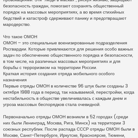
т
а
безопасность граждан, помогают сохранять общественный
н
порядок на массовых мероприятиях, а во время стихийных
н
о
бедствий и катастроф сдерживают панику и предотвращают
е
мародерство.
с
о
о
Что такое ОМОН
б
щ
ОМОН – это специальные военизированные подразделения
е
н
Росгвардии. Которые привлекаются для решения особо важных
и
задач по обеспечению общественного порядка и безопасности,
е
в том числе, на различных массовых мероприятиях и для
борьбы с терроризмом на территории России.
Краткая история создания отряда мобильного особого
назначения
Первые отряды ОМОН в количестве 96 штук были созданы 3
октября 1988 года в период, так называемой, перестройки, когда
нестабильность в обществе увеличивалась с каждым днем и
угроза массовых беспорядков стала очевидной.
Первоначально отряды ОМОН возникли в 52 городах (среди
них были Ленинград, Москва, Рига, Минск) на территории 3
союзных республик. После распада СССР отряды ОМОН были в
Москве, Санкт-Петербурге, Иркутске, Красноярске, Тюмени,