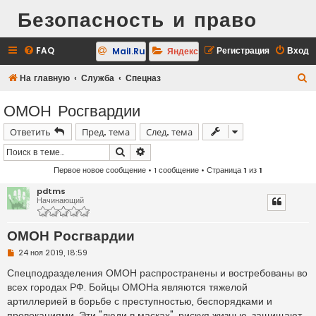
Безопасность и право
FAQ
Регистрация
Вход
Mail.Ru
Яндекс
П
На главную
Служба
Спецназ
о
ОМОН Росгвардии
и
Ответить
Пред. тема
След. тема
с
к
Поиск
Расширенный поиск
Первое новое сообщение
• 1 сообщение • Страница
1
из
1
pdtms
Начинающий
ОМОН Росгвардии
Н
24 ноя 2019, 18:59
е
п
Спецподразделения ОМОН распространены и востребованы во
р
всех городах РФ. Бойцы ОМОНа являются тяжелой
о
ч
артиллерией в борьбе с преступностью, беспорядками и
и
провокациями. Эти "люди в масках", рискуя жизнью, защищают