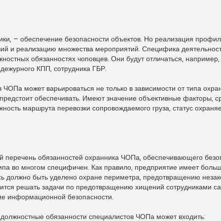
ики, – обеспечение безопасности объектов. Но реализация профи
ий и реализацию множества мероприятий. Специфика деятельност
жностных обязанностях чоповцев. Они будут отличаться, например,
 дежурного КПП, сотрудника ГБР.
 ЧОПа может варьироваться не только в зависимости от типа охра
 предстоит обеспечивать. Имеют значение объективные факторы, с
жность маршрута перевозки сопровождаемого груза, статус охраняе
ый перечень обязанностей охранника ЧОПа, обеспечивающего безо
типа во многом специфичен. Как правило, предприятие имеет боль
десь должно быть уделено охране периметра, предотвращению неза
дится решать задачи по предотвращению хищений сотрудниками са
ие информационной безопасности.
в должностные обязанности специалистов ЧОПа может входить: