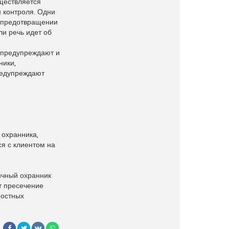
ществляется
н контроля. Одни
а предотвращении
и речь идет об
 предупреждают и
ники,
редупреждают
 охранника,
ся с клиентом на
ичный охранник
т пресечение
ностных