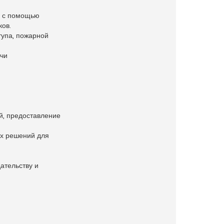
, с помощью
ков.
тупа, пожарной
ачи
й, предоставление
ых решений для
ательству и