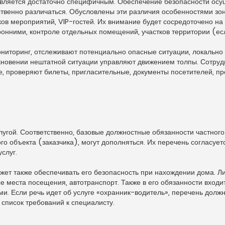
является достаточно специфичным. Обеспечение безопасности осу
ственно различаться. Обусловлены эти различия особенностями зо
ков мероприятий, VIP-гостей. Их внимание будет сосредоточено н
онними, контроле отдельных помещений, участков территории (есл
иторинг, отслеживают потенциально опасные ситуации, локально
новении нештатной ситуации управляют движением толпы. Сотруд
е, проверяют билеты, пригласительные, документы посетителей, п
гой. Соответственно, базовые должностные обязанности частного
 объекта (заказчика), могут дополняться. Их перечень согласует
слуг.
жет также обеспечивать его безопасность при нахождении дома. Л
е места посещения, автотранспорт. Также в его обязанности входи
ми. Если речь идет об услуге «охранник-водитель», перечень долж
список требований к специалисту.