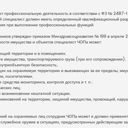
т профессиональную деятельность в соответствии с ФЗ № 2487-1 (
ждый специалист должен иметь определенный квалификационный раз
ужия при выполнении профессиональных функций.
ников утвержден приказом Минздравсоцразвития № 199 в апреле 2
ности имущества и объектов специалист ЧОПа может:
ающей территории и в помещениях;
е имущества, транспортируемого груза (при его сопровождении);
нутриобъектную безопасность;
щих на охраняемую территорию и выезжающих за ее пределы, иму
и, посетителями;
средства мониторинга, контроля доступа и т. п.;
ческих лиц;
 возникновении нештатной ситуации;
икновений на территорию, хищений имущества, провокаций, нару
ний на охраняемых лиц сотрудник ЧОПа может и должен применят
 служебное оружие в ситуациях, предусмотренных действующим за