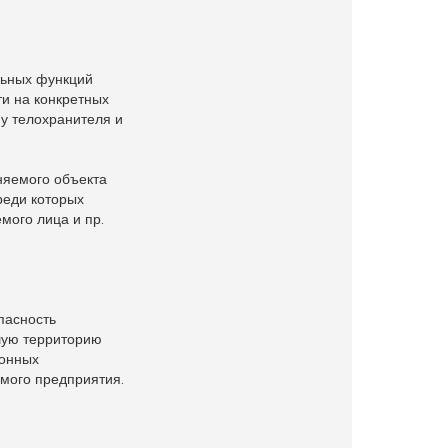
льных функций
и на конкретных
 у телохранителя и
няемого объекта
реди которых
мого лица и пр.
пасность
шую территорию
конных
мого предприятия.