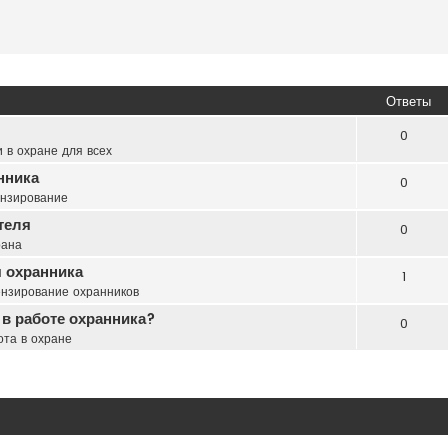
Ответы
0
 в охране для всех
нника
0
нзирование
теля
0
рана
 охранника
1
нзирование охранников
 в работе охранника?
0
ота в охране