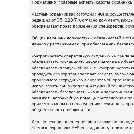
Нормативно-правовые аспекты работы охранника
н
о
е
Частный охранник как сотрудник ЧОПа осуществляе
с
о
редакции от 05.12.2017. Согласно документу, ка
о
обеспечивает право применения спецсредств, ор
б
щ
е
н
Общий перечень должностных обязанностей охран
и
данному распоряжению, при обеспечении безопас
е
контролировать оперативную ситуацию на прилег
обеспечивать сохранность находящегося на объект
обеспечивать пропускной режим, контролировать в
проводить осмотр транспортных средств, въезжаю
проносимого сотрудниками охраняемой организаци
использовать при выполнении функций технические 
обеспечивать безопасность жизни и здоровья физи
оказывать доврачебную помощь пострадавшим при
принимать меры по недопущению незаконных прон
общественного порядка и т. п.
Для пресечения преступлений и отражения нападе
Частные охранники 5-6 разрядов могут применять