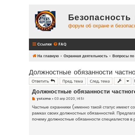
Безопасность 
форум об охране и безопас
Ссылки
FAQ
На главную
Охранная деятельность
Вопросы по
Должностные обязанности частно
Ответить
Пред. тема
След. тема
Должностные обязанности частног
Н
ystcmo
»
03 апр 2020, 14:51
е
п
Частные охранники (именно такой статус имеют с
р
рамках своих должностных обязанностей. Предлага
о
ч
почему должностные обязанности специалистов в рам
и
т
а
н