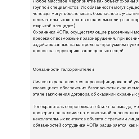
Любое массовое мероприятие как объект охраны 
группой специалистов. Их обязанности могут суще
чоповцы могут обеспечивать безопасность участни
нежелательных контактов охраняемых лиц с постор
открытой площадке).
Охранники ЧОПа, осуществляющие рассеянный мон
пресекают возможные правонарушения, при возник
задействованные на контрольно-пропускном пункт
пронос на территорию запрещенных вещей.
Обязанности телохранителей
Личная охрана является персонифицированной услу
касающиеся обеспечения безопасности охраняемого
этапе заключения договора об оказании охранных у
Телохранитель сопровождает объект на выезде, мо
проверяет на наличие потенциальной опасности вс
нежелательных контактов объекта с третьими лица
обязанностей сотрудника ЧОПа расширяется, как и 