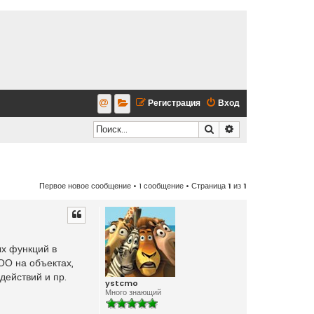
Регистрация
Вход
Поиск
Расширенный по
Первое новое сообщение
• 1 сообщение • Страница
1
из
1
х функций в
ОО на объектах,
действий и пр.
ystcmo
Много знающий