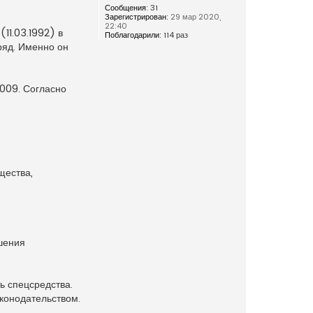
Сообщения:
31
Зарегистрирован:
29 мар 2020,
22:40
11.03.1992) в
Поблагодарили:
114 раз
ряд. Именно он
009. Согласно
щества,
шения
ь спецсредства.
конодательством.