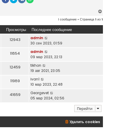
В
е
1 сообщение • Страница
1
из
1
р
н
Просмотры
Последнее сообщение
у
т
admin
12943
ь
30 сен 2023, 01:59
с
admin
11854
я
09 мар 2023, 22:13
к
н
tikhon
12459
а
19 авг 2021, 23:05
ч
ivan1
а
11989
10 мар 2023, 22:48
л
у
Georgevet
41659
05 мар 2024, 02:56
Перейти
Удалить cookies