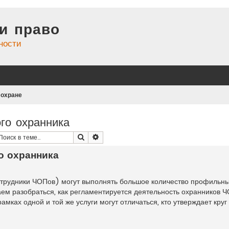
и право
ности
 охране
го охранника
Поиск
Расширенный поиск
о охранника
отрудники ЧОПов) могут выполнять большое количество профильны
ем разобраться, как регламентируется деятельность охранников Ч
ках одной и той же услуги могут отличаться, кто утверждает круг 