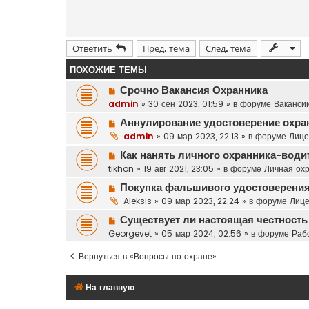
Ответить
Пред. тема
След. тема
ПОХОЖИЕ ТЕМЫ
Н
Срочно Вакансия Охранника
о
admin
»
30 сен 2023, 01:59
» в форуме
Вакансии
в
Н
Аннулирование удостоверение охра
о
о
admin
»
09 мар 2023, 22:13
» в форуме
Лице
е
в
с
Н
Как нанять личного охранника-води
о
о
о
tikhon
»
19 авг 2021, 23:05
» в форуме
Личная ох
е
о
в
с
Н
Покупка фальшивого удостоверения
б
о
о
о
щ
Aleksis
»
09 мар 2023, 22:24
» в форуме
Лице
е
о
в
е
с
Н
Существует ли настоящая честность
б
о
н
о
о
щ
Georgevet
»
05 мар 2024, 02:56
» в форуме
Раб
е
и
о
в
е
с
е
б
о
Вернуться в «Вопросы по охране»
н
о
щ
е
и
о
е
с
е
б
На главную
н
о
щ
и
о