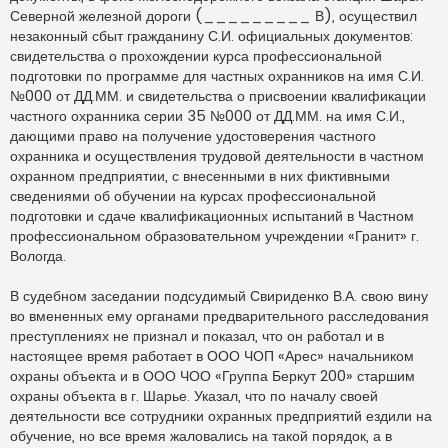
Северной железной дороги (_________ В), осуществил
незаконный сбыт гражданину С.И. официальных документов:
свидетельства о прохождении курса профессиональной
подготовки по программе для частных охранников на имя С.И.
№000 от ДД.ММ. и свидетельства о присвоении квалификации
частного охранника серии 35 №000 от ДД.ММ. на имя С.И.,
дающими право на получение удостоверения частного
охранника и осуществления трудовой деятельности в частном
охранном предприятии, с внесенными в них фиктивными
сведениями об обучении на курсах профессиональной
подготовки и сдаче квалификационных испытаний в Частном
профессиональном образовательном учреждении «Гранит» г.
Вологда.
В судебном заседании подсудимый Свириденко В.А. свою вину
во вмененных ему органами предварительного расследования
преступлениях не признал и показал, что он работал и в
настоящее время работает в ООО ЧОП «Арес» начальником
охраны объекта и в ООО ЧОО «Группа Беркут 200» старшим
охраны объекта в г. Шарье. Указал, что по началу своей
деятельности все сотрудники охранных предприятий ездили на
обучение, но все время жаловались на такой порядок, а в