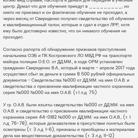
центр. Думал что для обучения приедут в _________, но
никто не приезжал и он фактически обучение не проходил, а
через месяц от Свириденко получил свидетельство об обучении
и квалификационный талон, которые и сдал в отдел ЛРР, хотя
ему было достоверно известно, что он никакого обучения не
проходил.
Согласно рапорта об обнаружении признаков преступления
начальника ОЭБ и ПК Костромского ЛО МВД РФ на транспорте
майора полиции О.Е.О. от ДД.ММ., в ходе ОРМ установлен
гражданин Свириденко В.А., который в марте - апреле 2017 года
осуществил сбыт за деньги в сумме 8 500 рублей официальных
документов - Свидетельства №000 от ДД.ММ. на имя О.А.В. и
свидетельства о присвоении квалификации частного охранника
серия №000 №000 на имя О.А.В. (т.1 л.д. 75)
У гр. О.А.В. были изъяты свидетельство №000 от ДД.ММ. на имя
О.А.В. и свидетельство о присвоении квалификации частного
охранника серия 44-0182 №000 от ДД.ММ. на имя О.А.В., (т. 1
л.д. 76-78), которые дознавателем в присутствии понятых были
осмотрены (т. 3 л.д. 1-6), признаны и приобщены к материалам
дела как вещественные доказательства (т. 3 л.д. 11-12)