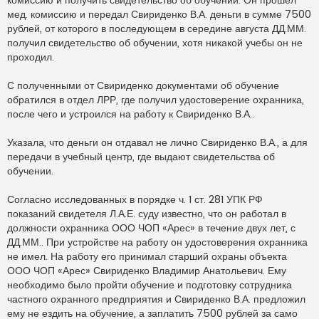
мед. комиссию и передал Свириденко В.А. деньги в сумме 7500
рублей, от которого в последующем в середине августа ДД.ММ.
получил свидетельство об обучении, хотя никакой учебы он не
проходил.
С полученными от Свириденко документами об обучение
обратился в отдел ЛРР, где получил удостоверение охранника,
после чего и устроился на работу к Свириденко В.А..
Указала, что деньги он отдавал не лично Свириденко В.А., а для
передачи в учебный центр, где выдают свидетельства об
обучении.
Согласно исследованных в порядке ч. 1 ст. 281 УПК РФ
показаний свидетеля Л.А.Е. суду известно, что он работал в
должности охранника ООО ЧОП «Арес» в течение двух лет, с
ДД.ММ.. При устройстве на работу он удостоверения охранника
не имел. На работу его принимал старший охраны объекта
ООО ЧОП «Арес» Свириденко Владимир Анатольевич. Ему
необходимо было пройти обучение и подготовку сотрудника
частного охранного предприятия и Свириденко В.А. предложил
ему не ездить на обучение, а заплатить 7500 рублей за само