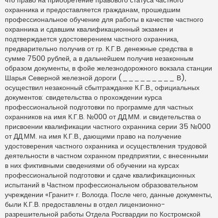
охранника и предоставляется гражданам, прошедшим
профессиональное обучение для работы в качестве частного
охранника и сдавшим квалификационный экзамен и
подтверждается удостоверением частного охранника,
предварительно получив от гр. К.Г.В. денежные средства в
сумме 7500 рублей, а в дальнейшем получив незаконным
образом документы, в фойе железнодорожного вокзала станции
Шарья Северной железной дороги (_________ В),
осуществил незаконный сбытгражданке К.Г.В., официальных
документов: свидетельства о прохождении курса
профессиональной подготовки по программе для частных
охранников на имя К.Г.В. №000 от ДД.ММ. и свидетельства о
присвоении квалификации частного охранника серии 35 №000
от ДД.ММ. на имя К.Г.В., дающими право на получение
удостоверения частного охранника и осуществления трудовой
деятельности в частном охранном предприятии, с внесенными
в них фиктивными сведениями об обучении на курсах
профессиональной подготовки и сдаче квалификационных
испытаний в Частном профессиональном образовательном
учреждении «Гранит» г. Вологда. После чего, данные документы,
были К.Г.В. предоставлены в отдел лицензионно-
разрешительной работы Отдела Росгвардии по Костромской