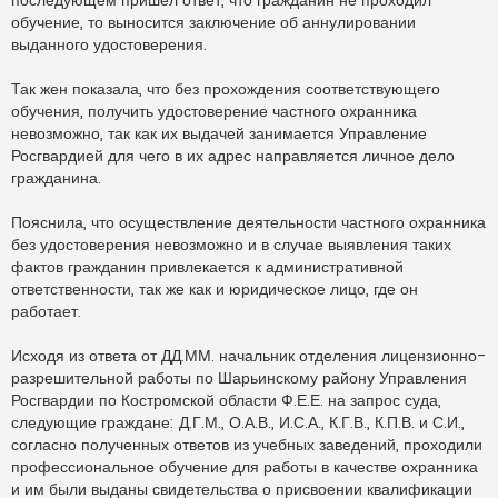
обучение, то выносится заключение об аннулировании
выданного удостоверения.
Так жен показала, что без прохождения соответствующего
обучения, получить удостоверение частного охранника
невозможно, так как их выдачей занимается Управление
Росгвардией для чего в их адрес направляется личное дело
гражданина.
Пояснила, что осуществление деятельности частного охранника
без удостоверения невозможно и в случае выявления таких
фактов гражданин привлекается к административной
ответственности, так же как и юридическое лицо, где он
работает.
Исходя из ответа от ДД.ММ. начальник отделения лицензионно-
разрешительной работы по Шарьинскому району Управления
Росгвардии по Костромской области Ф.Е.Е. на запрос суда,
следующие граждане: Д.Г.М., О.А.В., И.С.А., К.Г.В., К.П.В. и С.И.,
согласно полученных ответов из учебных заведений, проходили
профессиональное обучение для работы в качестве охранника
и им были выданы свидетельства о присвоении квалификации