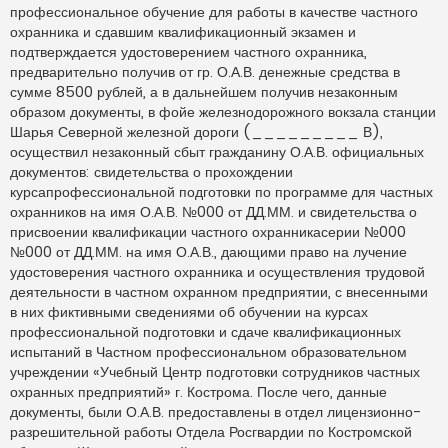
профессиональное обучение для работы в качестве частного
охранника и сдавшим квалификационный экзамен и
подтверждается удостоверением частного охранника,
предварительно получив от гр. О.А.В. денежные средства в
сумме 8500 рублей, а в дальнейшем получив незаконным
образом документы, в фойе железнодорожного вокзала станции
Шарья Северной железной дороги (_________ В),
осуществил незаконный сбыт гражданину О.А.В. официальных
документов: свидетельства о прохождении
курсапрофессиональной подготовки по программе для частных
охранников на имя О.А.В. №000 от ДД.ММ. и свидетельства о
присвоении квалификации частного охранникасерии №000
№000 от ДД.ММ. на имя О.А.В., дающими право на лучение
удостоверения частного охранника и осуществления трудовой
деятельности в частном охранном предприятии, с внесенными
в них фиктивными сведениями об обучении на курсах
профессиональной подготовки и сдаче квалификационных
испытаний в Частном профессиональном образовательном
учреждении «Учебный Центр подготовки сотрудников частных
охранных предприятий» г. Кострома. После чего, данные
документы, были О.А.В. предоставлены в отдел лицензионно-
разрешительной работы Отдела Росгвардии по Костромской