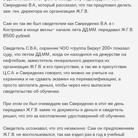
Свириденко В.А., который рассказал, что так предложил делать
зам. ген. директора их организации Ж.Г.В..
Сам он так же был свидетелем как Свириденко В.А. в г.
Костроме в конце весны- начале лета ДД.ММ. передавал Ж.Г.В.
8500 рублей.
Свидетель С.В.А., охранник ЧОО «группа Беркут 200» показал
суду, что летом ДД.ММ., когда он находился на дежурстве на
нефтебазе, заместитель генерального директора их
организации Ж.Г.В. в его присутствии, а так же в присутствии
Ц.С.А. и Свириденко говорил, что можно не учиться на
охранника и не сдавать экзамен на переквалификацию, а
просто заплатить деньги, чтобы через него выписали
свидетельство об обучении.
При этом он был очевидцем как Свириденко в этот же день
передавал Ж.Г.В. какие то документы и деньги и свидетель
решил, что это за изготовление удостоверений об обучении.
Свидетель осознавал, что это незаконно. Сам он предложением
Ж.Г.В. не воспользовался, так как ездил раз в год в учебный