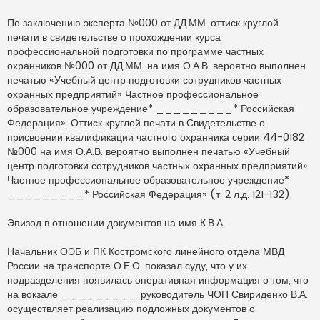
По заключению эксперта №000 от ДД.ММ. оттиск круглой
печати в свидетельстве о прохождении курса
профессиональной подготовки по программе частных
охранников №000 от ДД.ММ. на имя О.А.В. вероятно выполнен
печатью «Учебный центр подготовки сотрудников частных
охранных предприятий» Частное профессиональное
образовательное учреждение* _________* Российская
Федерация». Оттиск круглой печати в Свидетельстве о
присвоении квалификации частного охранника серии 44-0182
№000 на имя О.А.В. вероятно выполнен печатью «Учебный
центр подготовки сотрудников частных охранных предприятий»
Частное профессиональное образовательное учреждение*
_________* Российская Федерация» (т. 2 л.д. 121-132).
Эпизод в отношении документов на имя К.В.А.
Начальник ОЭБ и ПК Костромского линейного отдела МВД
России на транспорте О.Е.О. показал суду, что у их
подразделения появилась оперативная информация о том, что
на вокзале _________ руководитель ЧОП Свириденко В.А.
осуществляет реализацию подложных документов о