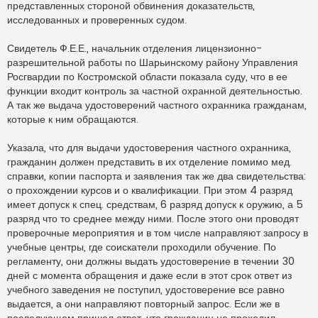
представленных стороной обвинения доказательств,
исследованных и проверенных судом.
Свидетель Ф.Е.Е., начальник отделения лицензионно-
разрешительной работы по Шарьинскому району Управления
Росгвардии по Костромской области показала суду, что в ее
функции входит контроль за частной охранной деятельностью.
А так же выдача удостоверений частного охранника гражданам,
которые к ним обращаются.
Указала, что для выдачи удостоверения частного охранника,
гражданин должен представить в их отделение помимо мед.
справки, копии паспорта и заявления так же два свидетельства:
о прохождении курсов и о квалификации. При этом 4 разряд
имеет допуск к спец. средствам, 6 разряд допуск к оружию, а 5
разряд что то среднее между ними. После этого они проводят
проверочные мероприятия и в том числе направляют запросу в
учебные центры, где соискатели проходили обучение. По
регламенту, они должны выдать удостоверение в течении 30
дней с момента обращения и даже если в этот срок ответ из
учебного заведения не поступил, удостоверение все равно
выдается, а они направляют повторный запрос. Если же в
последующем пришел ответ, что гражданин не проходил