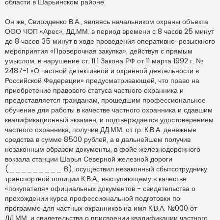
области в Шарьинском районе.
Он же, Свириденко В.А., являясь начальником охраны объекта
ООО ЧОП «Арес», ДД.ММ. в период времени с 8 часов 25 минут
до 8 часов 35 минут в ходе проведения оперативно-розыскного
мероприятия «Проверочная закупка», действуя с прямым
умыслом, в нарушение ст. 11.1 Закона РФ от 11 марта 1992 г. №
2487-1 «О частной детективной и охранной деятельности в
Российской Федерации» предусматривающей, что право на
приобретение правового статуса частного охранника и
предоставляется гражданам, прошедшим профессиональное
обучение для работы в качестве частного охранника и сдавшим
квалификационный экзамен, и подтверждается удостоверением
частного охранника, получив ДД.ММ. от гр. К.В.А. денежные
средства в сумме 8500 рублей, а в дальнейшем получив
незаконным образом документы, в фойе железнодорожного
вокзала станции Шарья Северной железной дороги
(_________ В), осуществил незаконный сбытсотруднику
транспортной полиции К.В.А., выступающему в качестве
«покупателя» официальных документов - свидетельства о
прохождении курса профессиональной подготовки по
программе для частных охранников на имя К.В.А. №000 от
ДД.ММ. и свидетельства о присвоении квалификации частного