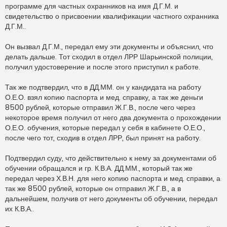
программе для частных охранников на имя Д.Г.М. и
свидетельство о присвоении квалификации частного охранника
Д.Г.М..
Он вызвал Д.Г.М., передал ему эти документы и объяснил, что
делать дальше. Тот сходил в отдел ЛРР Шарьинской полиции,
получил удостоверение и после этого приступил к работе.
Так же подтвердил, что в ДД.ММ. он у кандидата на работу
О.Е.О. взял копию паспорта и мед. справку, а так же деньги
8500 рублей, которые отправил Ж.Г.В., после чего через
некоторое время получил от него два документа о прохождении
О.Е.О. обучения, которые передал у себя в кабинете О.Е.О.,
после чего тот, сходив в отдел ЛРР, был принят на работу.
Подтвердил суду, что действительно к нему за документами об
обучении обращался и гр. К.В.А. ДД.ММ., который так же
передал через Х.В.Н. для него копию паспорта и мед. справки, а
так же 8500 рублей, которые он отправил Ж.Г.В., а в
дальнейшем, получив от него документы об обучении, передал
их К.В.А..