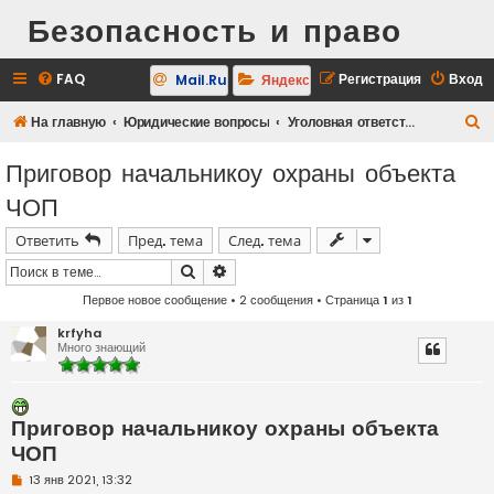
Безопасность и право
FAQ
Регистрация
Вход
Mail.Ru
Яндекс
П
На главную
Юридические вопросы
Уголовная ответственность
о
Приговор начальникоу охраны объекта
и
ЧОП
с
к
Ответить
Пред. тема
След. тема
Поиск
Расширенный поиск
Первое новое сообщение
• 2 сообщения • Страница
1
из
1
krfyha
Много знающий
Приговор начальникоу охраны объекта
ЧОП
Н
13 янв 2021, 13:32
е