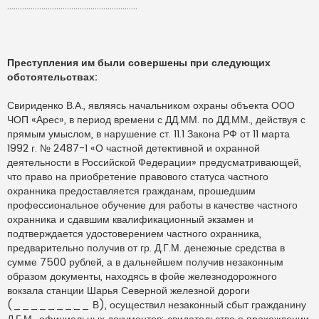
.............................................................
Преступления им были совершены при следующих
обстоятельствах:
Свириденко В.А., являясь начальником охраны объекта ООО
ЧОП «Арес», в период времени с ДД.ММ. по ДД.ММ., действуя с
прямым умыслом, в нарушение ст. 11.1 Закона РФ от 11 марта
1992 г. № 2487-1 «О частной детективной и охранной
деятельности в Российской Федерации» предусматривающей,
что право на приобретение правового статуса частного
охранника предоставляется гражданам, прошедшим
профессиональное обучение для работы в качестве частного
охранника и сдавшим квалификационный экзамен и
подтверждается удостоверением частного охранника,
предварительно получив от гр. Д.Г.М. денежные средства в
сумме 7500 рублей, а в дальнейшем получив незаконным
образом документы, находясь в фойе железнодорожного
вокзала станции Шарья Северной железной дороги
(_________ В), осуществил незаконный сбыт гражданину
Д.Г.М., официальных документов: свидетельства о прохождении