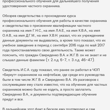
профессионального обучения для дальнейшего получения
удостоверения частного охранника.
Обозрев свидетельства о прохождении курса
профессионального обучения для работы в качестве охранника
и свидетельства о присвоении квалификации частного
охранника на имя Г.Н.С., на имя Л.А.Е., на имя К.В.А., на имя
О.А.В., на имя Д.Г.М., на имя Х.В.Н. указал, что их учреждением
данные документы не выдавались, а кроме того показал, что их
учебное заведение в период с сентября 2016 года по май 2017
года приостанавливало свою деятельность. Также может
пояснить, что граждан Свириденко В.А. и Ж.Г.В. он не знает и не
слышал данные фамилии (т. 2 л.д. 6-7, т. 3 л.д. 46-47).
Свидетель И.С.А. суду показал, что ранее он работал в ЧОП
«Беркут» охранником на нефтебазе, где среди его руководства
были в том числе Ж.Г.В. и Свириденко В.А.. Из разговоров с
сослуживцами ему стало известно, что на обучение для частных
охранников можно было не ездить, а просто заплатить
Свириденко В.А., и документы подтверждающие обучение
придут и все.
В дальнейшем этот факт в беседе ему подтвердил и сам