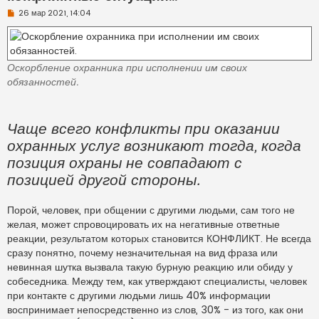
Н
26 мар 2021, 14:04
е
п
р
о
ч
Оскорбление охранника при исполнении им своих
и
т
обязанностей.
а
н
н
о
Чаще всего конфликты при оказании
е
с
охранных услуг возникают тогда, когда
о
о
позиция охраны не совпадают с
б
щ
позицией другой стороны.
е
н
и
е
Порой, человек, при общении с другими людьми, сам того не
желая, может спровоцировать их на негативные ответные
реакции, результатом которых становится КОНФЛИКТ. Не всегда
сразу понятно, почему незначительная на вид фраза или
невинная шутка вызвала такую бурную реакцию или обиду у
собеседника. Между тем, как утверждают специалисты, человек
при контакте с другими людьми лишь 40% информации
воспринимает непосредственно из слов, 30% - из того, как они