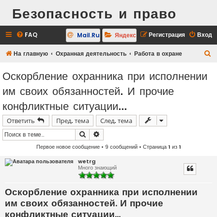
Безопасность и право
FAQ
Регистрация
Вход
Mail.Ru
Яндекс
П
На главную
Охранная деятельность
Работа в охране
о
Оскорбление охранника при исполнении
и
им своих обязанностей. И прочие
с
конфликтные ситуации...
к
Ответить
Пред. тема
След. тема
Поиск
Расширенный поиск
Первое новое сообщение
• 9 сообщений • Страница
1
из
1
wetrg
Много знающий
Оскорбление охранника при исполнении
им своих обязанностей. И прочие
конфликтные ситуации...