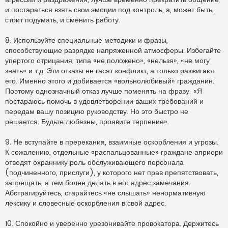
и постараться взять свои эмоции под контроль, а, может быть,
стоит подумать, и сменить работу.
8. Используйте специальные методики и фразы,
способствующие разрядке напряженной атмосферы. Избегайте
упертого отрицания, типа «не положено», «нельзя», «не могу
знать» и т.д. Эти отказы не гасят конфликт, а только разжигают
его. Именно этого и добивается «вольнолюбивый» гражданин.
Поэтому однозначный отказ лучше поменять на фразу: «Я
постараюсь помочь в удовлетворении ваших требований и
передам вашу позицию руководству. Но это быстро не
решается. Будьте любезны, проявите терпение».
9. Не вступайте в пререкания, взаимные оскорбления и угрозы.
К сожалению, отдельные «распальцованные» граждане априори
отводят охраннику роль обслуживающего персонала
(подчиненного, прислуги), у которого нет прав препятствовать,
запрещать, а тем более делать в его адрес замечания.
Абстрагируйтесь, старайтесь «не слышать» ненормативную
лексику и словесные оскорбления в свой адрес.
10. Спокойно и уверенно урезонивайте провокатора. Держитесь