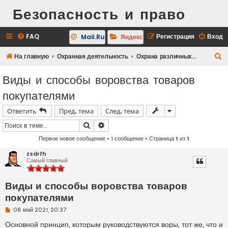
Безопасность и право
FAQ
Регистрация
Вход
Mail.Ru
Яндекс
П
На главную
Охранная деятельность
Охрана различных объектов
о
Виды и способы воровства товаров
и
покупателями
с
к
Ответить
Пред. тема
След. тема
Поиск
Расширенный поиск
Первое новое сообщение
• 1 сообщение • Страница
1
из
1
zsdrfh
Самый главный
Виды и способы воровства товаров
покупателями
Н
08 май 2021, 20:37
е
п
Основной принцип, которым руководствуются воры, тот же, что и