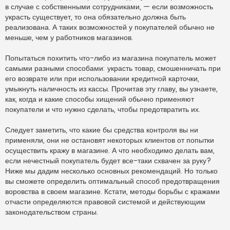
р
в случае с собственными сотрудниками, — если возможность
о
ч
украсть существует, то она обязательно должна быть
и
реализована. А таких возможностей у покупателей обычно не
т
а
меньше, чем у работников магазинов.
н
н
о
Попытаться похитить что-либо из магазина покупатель может
е
самыми разными способами: украсть товар, смошенничать при
с
о
его возврате или при использовании кредитной карточки,
о
умыкнуть наличность из кассы. Прочитав эту главу, вы узнаете,
б
щ
как, когда и какие способы хищений обычно применяют
е
н
покупатели и что нужно сделать, чтобы предотвратить их.
и
е
Следует заметить, что какие бы средства контроля вы ни
применяли, они не остановят некоторых клиентов от попытки
осуществить кражу в магазине. А что необходимо делать вам,
если нечестный покупатель будет все-таки схвачен за руку?
Ниже мы дадим несколько основных рекомендаций. Но только
вы сможете определить оптимальный способ предотвращения
воровства в своем магазине. Кстати, методы борьбы с кражами
отчасти определяются правовой системой и действующим
законодательством страны.