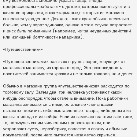
ему возможность спокойно украсть товар. Иногда
профессионалы «работают» с детьми, которых используют и в
качестве прикрытия, и как «карманы»,в которых из магазина
выносится украденное. Доход от таких краж обычно несколько
больше, чем у вора-одиночки, однако в этом случае возрастает
и риск быть пойманным (например, из-за неудачных действий
или излишней болтливости напарника).
«Путешественники»
«Путешественниками» называют группы воров, кочующих от
магазина к магазину, из города в город. Эта разновидность
похитителей занимается кражами не только товаров, но и денег.
Обычно в магазине группа «путешественников» расходится по
торговому залу. Затем два-три человека устраивают какой-
нибудь беспорядок, чтобы отвлечь внимание. Пока работники
магазина занимаются с ними, остальные члены шайки
пытаются похитить либо выставленные товары, либо деньги из
кассы, а иногда и из сейфа. Если их замечают за этим занятием,
то, пользуясь своим численным превосходством, они
устраивают суету, неразбериху, вовлекая в свалку и обычных
покупателей, после чего пытаются незаметно скрыться.