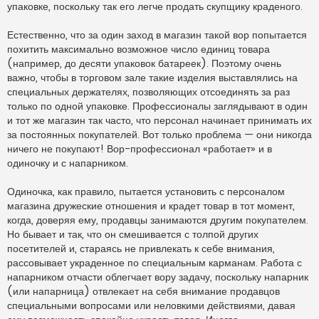
упаковке, поскольку так его легче продать скупщику краденого.
Естественно, что за один заход в магазин такой вор попытается
похитить максимально возможное число единиц товара
(например, до десяти упаковок батареек). Поэтому очень
важно, чтобы в торговом зале такие изделия выставлялись на
специальных держателях, позволяющих отсоединять за раз
только по одной упаковке. Профессионалы заглядывают в один
и тот же магазин так часто, что персонал начинает принимать их
за постоянных покупателей. Вот только проблема — они никогда
ничего не покупают! Вор-профессионал «работает» и в
одиночку и с напарником.
Одиночка, как правило, пытается установить с персоналом
магазина дружеские отношения и крадет товар в тот момент,
когда, доверяя ему, продавцы занимаются другим покупателем.
Но бывает и так, что он смешивается с толпой других
посетителей и, стараясь не привлекать к себе внимания,
рассовывает украденное по специальным карманам. Работа с
напарником отчасти облегчает вору задачу, поскольку напарник
(или напарница) отвлекает на себя внимание продавцов
специальными вопросами или неловкими действиями, давая