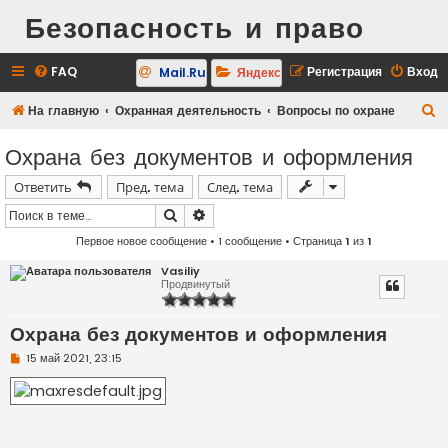
Безопасность и право
FAQ
Регистрация
Вход
Mail.Ru
Яндекс
П
На главную
Охранная деятельность
Вопросы по охране
о
Охрана без документов и оформления
и
Ответить
Пред. тема
След. тема
с
к
Поиск
Расширенный поиск
Первое новое сообщение
• 1 сообщение • Страница
1
из
1
Vasiliy
Продвинутый
Охрана без документов и оформления
Н
15 май 2021, 23:15
е
п
р
о
ч
и