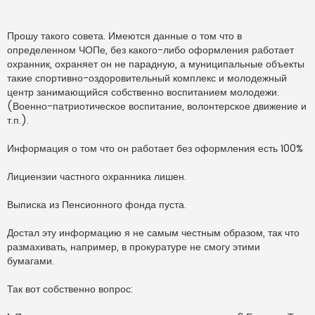
т
а
н
н
Прошу такого совета. Имеются данные о том что в
о
е
определенном ЧОПе, без какого-либо оформления работает
с
охранник, охраняет он не парадную, а муниципальные объекты
о
о
такие спортивно-оздоровительный комплекс и молодежный
б
центр занимающийся собственно воспитанием молодежи.
щ
е
(Военно-патриотическое воспитание, волонтерское движение и
н
т.п.).
и
е
Информация о том что он работает без оформления есть 100%
Лициензии частного охранника лишен.
Выписка из Пенсионного фонда пуста.
Достал эту информацию я не самым честным образом, так что
размахивать, например, в прокуратуре не смогу этими
бумагами.
Так вот собственно вопрос: