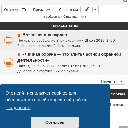
Ответить
Пред. тема
След. тема
1 сообщение • Страница
1
из
1
Похожие темы
Н
Вот такая она охрана
о
Последнее сообщение
Злой охранник
«
21 сен 2025, 21:50
в
Добавлено в форуме
Работа в охране
о
Н
«Личная охрана — это элита частной охранной
е
о
деятельности»
с
в
о
Последнее сообщение
errible
«
12 сен 2021, 16:00
о
о
Добавлено в форуме
Личная охрана
е
б
с
щ
Перейти
о
е
о
н
Этот сайт использует cookies для
На главную
Удалить cookies
б
и
обеспечения своей корректной работы.
щ
е
е
Конфиденциальность
|
Правила
Подробнее
н
и
© safetlaw.ru - охрана и безопасность, 2013-2026
е
Согласен