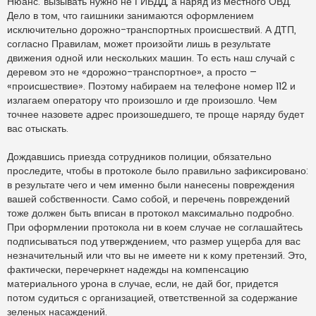
Нюанс: вызывать нужно не ГИБДД, а наряд из местного ОВД.
Дело в том, что гаишники занимаются оформлением
исключительно дорожно-транспортных происшествий. А ДТП,
согласно Правилам, может произойти лишь в результате
движения одной или нескольких машин. То есть наш случай с
деревом это не «дорожно-транспортное», а просто –
«происшествие». Поэтому набираем на телефоне номер 112 и
излагаем оператору что произошло и где произошло. Чем
точнее назовете адрес произошедшего, те проще наряду будет
вас отыскать.
Дождавшись приезда сотрудников полиции, обязательно
проследите, чтобы в протоколе было правильно зафиксировано:
в результате чего и чем именно были нанесены повреждения
вашей собственности. Само собой, и перечень повреждений
тоже должен быть вписан в протокол максимально подробно.
При оформлении протокола ни в коем случае не соглашайтесь
подписываться под утверждением, что размер ущерба для вас
незначительный или что вы не имеете ни к кому претензий. Это,
фактически, перечеркнет надежды на компенсацию
материального урона в случае, если, не дай бог, придется
потом судиться с организацией, ответственной за содержание
зеленых насаждений.