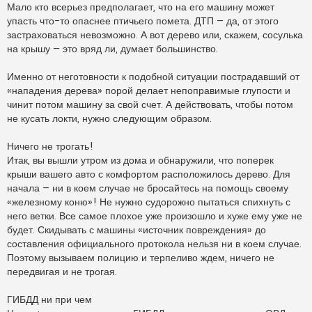
п
Мало кто всерьез предполагает, что на его машину может
р
упасть что-то опаснее птичьего помета. ДТП – да, от этого
о
ч
застраховаться невозможно. А вот дерево или, скажем, сосулька
и
на крышу – это вряд ли, думает большинство.
т
а
н
Именно от неготовности к подобной ситуации пострадавший от
н
о
«нападения дерева» порой делает непоправимые глупости и
е
чинит потом машину за свой счет. А действовать, чтобы потом
с
о
не кусать локти, нужно следующим образом.
о
б
щ
Ничего не трогать!
е
н
Итак, вы вышли утром из дома и обнаружили, что поперек
и
крыши вашего авто с комфортом расположилось дерево. Для
е
начала – ни в коем случае не бросайтесь на помощь своему
«железному коню»! Не нужно судорожно пытаться спихнуть с
него ветки. Все самое плохое уже произошло и хуже ему уже не
будет. Скидывать с машины «источник повреждения» до
составления официального протокола нельзя ни в коем случае.
Поэтому вызываем полицию и терпеливо ждем, ничего не
передвигая и не трогая.
ГИБДД ни при чем