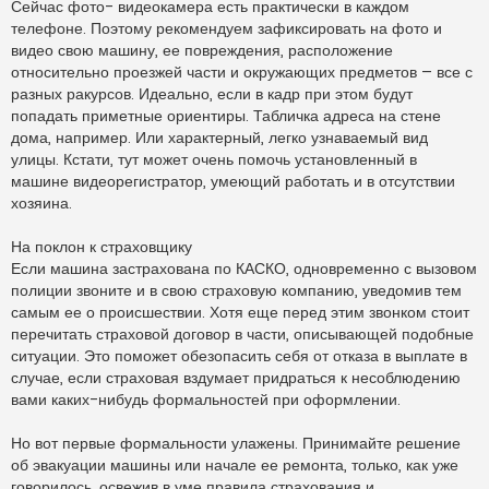
Сейчас фото- видеокамера есть практически в каждом
телефоне. Поэтому рекомендуем зафиксировать на фото и
видео свою машину, ее повреждения, расположение
относительно проезжей части и окружающих предметов – все с
разных ракурсов. Идеально, если в кадр при этом будут
попадать приметные ориентиры. Табличка адреса на стене
дома, например. Или характерный, легко узнаваемый вид
улицы. Кстати, тут может очень помочь установленный в
машине видеорегистратор, умеющий работать и в отсутствии
хозяина.
На поклон к страховщику
Если машина застрахована по КАСКО, одновременно с вызовом
полиции звоните и в свою страховую компанию, уведомив тем
самым ее о происшествии. Хотя еще перед этим звонком стоит
перечитать страховой договор в части, описывающей подобные
ситуации. Это поможет обезопасить себя от отказа в выплате в
случае, если страховая вздумает придраться к несоблюдению
вами каких-нибудь формальностей при оформлении.
Но вот первые формальности улажены. Принимайте решение
об эвакуации машины или начале ее ремонта, только, как уже
говорилось, освежив в уме правила страхования и