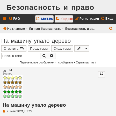
Безопасность и право
FAQ
Регистрация
Вход
Mail.Ru
Яндекс
П
На главную
Личная безопасность
Безопасность и автомобиль
о
На машину упало дерево
и
Ответить
Пред. тема
След. тема
с
к
Поиск
Расширенный поиск
Первое новое сообщение
• 1 сообщение • Страница
1
из
1
gyulkl
Эксперт
На машину упало дерево
Н
21 май 2021, 09:22
е