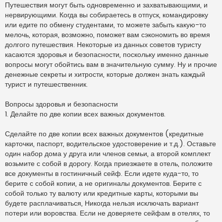
п
Путешествия могут быть одновременно и захватывающими, и
р
нервирующими. Когда вы собираетесь в отпуск, командировку
о
ч
или едите по обмену студентами, то можете забыть какую-то
и
мелочь, которая, возможно, поможет вам сэкономить во время
т
а
долгого путешествия. Некоторые из данных советов туристу
н
касаются здоровья и безопасности, поскольку именно данные
н
о
вопросы могут обойтись вам в значительную сумму. Ну и прочие
е
денежные секреты и хитрости, которые должен знать каждый
с
о
турист и путешественник.
о
б
щ
Вопросы здоровья и безопасности
е
н
1. Делайте по две копии всех важных документов.
и
е
Сделайте по две копии всех важных документов (кредитные
карточки, паспорт, водительское удостоверение и т.д.). Оставьте
один набор дома у друга или членов семьи, а второй комплект
возьмите с собой в дорогу. Когда приезжаете в отель, положите
все документы в гостиничный сейф. Если идете куда-то, то
берите с собой копии, а не оригиналы документов. Берите с
собой только ту валюту или кредитные карты, которыми вы
будете расплачиваться, Никогда нельзя исключать вариант
потери или воровства. Если не доверяете сейфам в отелях, то