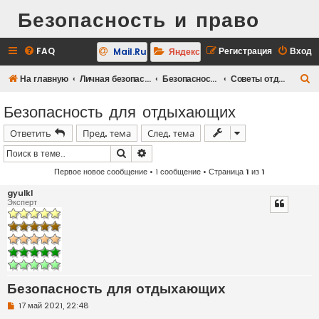
Безопасность и право
FAQ
Регистрация
Вход
Mail.Ru
Яндекс
П
На главную
Личная безопасность
Безопасность на отдыхе
Советы отдыхающим по безопасности
о
Безопасность для отдыхающих
и
Ответить
Пред. тема
След. тема
с
к
Поиск
Расширенный поиск
Первое новое сообщение
• 1 сообщение • Страница
1
из
1
gyulkl
Эксперт
Безопасность для отдыхающих
Н
17 май 2021, 22:48
е