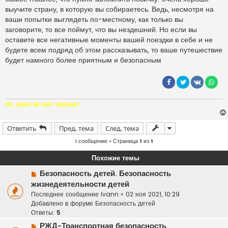
выучите страну, в которую вы собираетесь. Ведь, несмотря на
ваши попытки выглядеть по-местному, как только вы
заговорите, то все поймут, что вы нездешний. Но если вы
оставите все негативные моменты вашей поездки в себе и не
будете всем подряд об этом рассказывать, то ваше путешествие
будет намного более приятным и безопасным
Ох, рано встает охрана!
Ответить
Пред. тема
След. тема
1 сообщение • Страница
1
из
1
Похожие темы
Н
Безопасность детей. Безопасность
о
жизнедеятельности детей
в
Последнее сообщение
Ivann
«
02 ноя 2021, 10:29
о
Добавлено в форуме
Безопасность детей
е
Ответы:
5
с
Н
РЖД-Транспортная безопасность
о