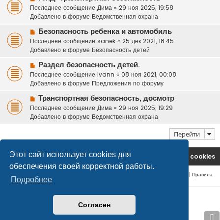
о
Последнее сообщение
Дима
«
29 ноя 2025, 19:58
о
в
Добавлено в форуме
Ведомственная охрана
б
о
щ
Н
Безопасность ребенка и автомобиль
е
е
о
Последнее сообщение
с
sanek
«
25 дек 2021, 18:45
н
в
Добавлено в форуме
о
Безопасность детей
и
о
о
е
Н
Раздел безопасность детей.
е
б
о
Последнее сообщение
с
Ivann
«
08 ноя 2021, 00:08
щ
в
Добавлено в форуме
о
Предложения по форуму
е
о
о
н
Н
Транспортная безопасность, досмотр
е
б
и
о
Последнее сообщение
с
Дима
«
29 ноя 2025, 19:29
щ
е
в
Добавлено в форуме
о
Ведомственная охрана
е
о
о
н
е
Перейти
б
и
с
щ
е
о
е
Этот сайт использует cookies для
На главную
Удалить cookies
о
н
обеспечения своей корректной работы.
б
и
Конфиденциальность
|
Правила
щ
е
Подробнее
е
н
© safetlaw.ru - охрана и безопасность, 2013-2026
и
Согласен
е
⇩