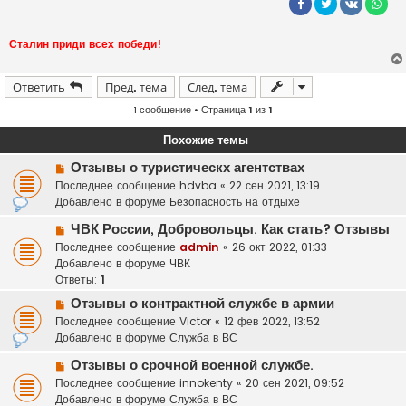
т
а
н
н
Сталин приди всех победи!
о
е
с
о
Ответить
Пред. тема
След. тема
о
б
1 сообщение • Страница
1
из
1
щ
е
Похожие темы
н
и
Н
е
Отзывы о туристическх агентствах
о
Последнее сообщение
hdvba
«
22 сен 2021, 13:19
в
Добавлено в форуме
Безопасность на отдыхе
о
Н
ЧВК России, Добровольцы. Как стать? Отзывы
е
о
Последнее сообщение
с
admin
«
26 окт 2022, 01:33
в
Добавлено в форуме
о
ЧВК
о
Ответы:
о
1
е
б
Н
Отзывы о контрактной службе в армии
с
щ
о
Последнее сообщение
Victor
«
12 фев 2022, 13:52
о
е
в
Добавлено в форуме
Служба в ВС
о
н
о
б
и
Н
Отзывы о срочной военной службе.
е
щ
е
о
Последнее сообщение
с
innokenty
«
20 сен 2021, 09:52
е
в
Добавлено в форуме
о
Служба в ВС