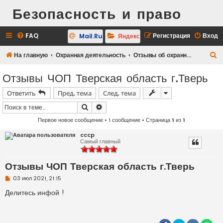
Безопасность и право
FAQ
Регистрация
Вход
Mail.Ru
Яндекс
П
На главную
Охранная деятельность
Отзывы об охранных предприятиях
о
Отзывы ЧОП Тверская область г.Тверь
и
Ответить
Пред. тема
След. тема
с
к
Поиск
Расширенный поиск
Первое новое сообщение
• 1 сообщение • Страница
1
из
1
cccp
Самый главный
Отзывы ЧОП Тверская область г.Тверь
Н
03 июл 2021, 21:15
е
п
Делитесь инфой !
р
о
ч
и