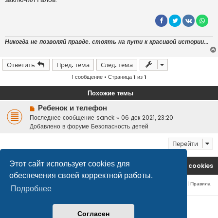
Никогда не позволяй правде. стоять на пути к красивой истории...
Ответить
Пред. тема
След. тема
1 сообщение • Страница
1
из
1
Похожие темы
Н
Ребенок и телефон
о
Последнее сообщение
sanek
«
06 дек 2021, 23:20
в
Добавлено в форуме
Безопасность детей
о
е
Перейти
с
о
Этот сайт использует cookies для
На главную
Удалить cookies
о
обеспечения своей корректной работы.
б
Конфиденциальность
|
Правила
щ
Подробнее
е
н
© safetlaw.ru - охрана и безопасность, 2013-2026
и
Согласен