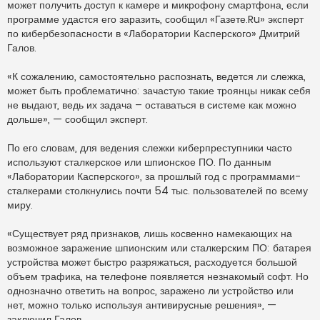
т
может получить доступ к камере и микрофону смартфона, если
а
программе удастся его заразить, сообщил «Газете.Ru» эксперт
н
н
по кибербезопасности в «Лаборатории Касперского» Дмитрий
о
Галов.
е
с
о
о
«К сожалению, самостоятельно распознать, ведется ли слежка,
б
может быть проблематично: зачастую такие троянцы никак себя
щ
е
не выдают, ведь их задача – оставаться в системе как можно
н
дольше», — сообщил эксперт.
и
е
По его словам, для ведения слежки киберпреступники часто
используют сталкерское или шпионское ПО. По данным
«Лаборатории Касперского», за прошлый год с программами-
сталкерами столкнулись почти 54 тыс. пользователей по всему
миру.
«Существует ряд признаков, лишь косвенно намекающих на
возможное заражение шпионским или сталкерским ПО: батарея
устройства может быстро разряжаться, расходуется большой
объем трафика, на телефоне появляется незнакомый софт. Но
однозначно ответить на вопрос, заражено ли устройство или
нет, можно только используя антивирусные решения», —
заключил Галов.