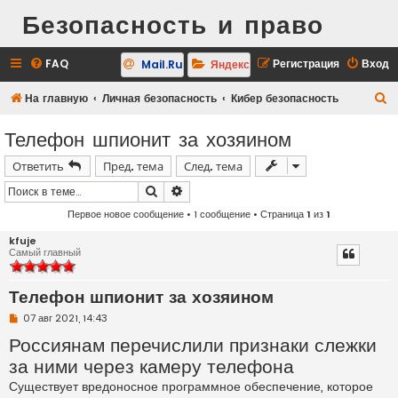
Безопасность и право
FAQ
Регистрация
Вход
Mail.Ru
Яндекс
П
На главную
Личная безопасность
Кибер безопасность
о
Телефон шпионит за хозяином
и
Ответить
Пред. тема
След. тема
с
к
Поиск
Расширенный поиск
Первое новое сообщение
• 1 сообщение • Страница
1
из
1
kfuje
Самый главный
Телефон шпионит за хозяином
Н
07 авг 2021, 14:43
е
Россиянам перечислили признаки слежки
п
р
за ними через камеру телефона
о
ч
Существует вредоносное программное обеспечение, которое
и