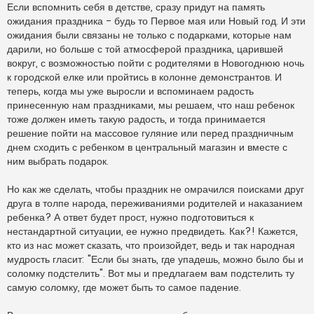
п
Если вспомнить себя в детстве, сразу придут на память
р
ожидания праздника - будь то Первое мая или Новый год. И эти
о
ч
ожидания были связаны не только с подарками, которые нам
и
дарили, но больше с той атмосферой праздника, царившей
т
а
вокруг, с возможностью пойти с родителями в Новогоднюю ночь
н
к городской елке или пройтись в колонне демонстрантов. И
н
о
теперь, когда мы уже выросли и вспоминаем радость
е
принесенную нам праздниками, мы решаем, что наш ребенок
с
о
тоже должен иметь такую радость, и тогда принимается
о
решение пойти на массовое гуляние или перед праздничным
б
щ
днем сходить с ребенком в центральный магазин и вместе с
е
н
ним выбрать подарок.
и
е
Но как же сделать, чтобы праздник не омрачился поисками друг
друга в толпе народа, переживаниями родителей и наказанием
ребенка? А ответ будет прост, нужно подготовиться к
нестандартной ситуации, ее нужно предвидеть. Как?! Кажется,
кто из нас может сказать, что произойдет, ведь и так народная
мудрость гласит: "Если бы знать, где упадешь, можно было бы и
соломку подстелить". Вот мы и предлагаем вам подстелить ту
самую соломку, где может быть то самое падение.