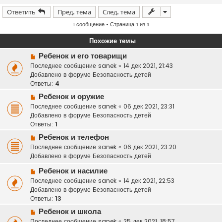
Ответить
Пред. тема
След. тема
1 сообщение • Страница
1
из
1
Похожие темы
Н
Ребенок и его товарищи
о
Последнее сообщение
sanek
«
14 дек 2021, 21:43
в
Добавлено в форуме
Безопасность детей
о
Ответы:
4
е
Н
Ребенок и оружие
с
о
Последнее сообщение
sanek
«
06 дек 2021, 23:31
о
в
Добавлено в форуме
Безопасность детей
о
о
Ответы:
1
б
е
щ
Н
Ребенок и телефон
с
е
о
Последнее сообщение
sanek
«
06 дек 2021, 23:20
о
н
в
Добавлено в форуме
Безопасность детей
о
и
о
б
Н
Ребенок и насилие
е
е
щ
о
Последнее сообщение
с
sanek
«
14 дек 2021, 22:53
е
в
Добавлено в форуме
о
Безопасность детей
н
о
Ответы:
о
13
и
е
б
Н
Ребенок и школа
е
с
щ
о
Последнее сообщение
sanek
«
25 дек 2021, 18:57