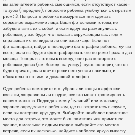
вы запечатлеете ребенка смеющимся, если отсутствуют какие-
то зубы (передние), попросите ребенка улыбнуться с открытым
ртом; 3. Попросите ребенка нахмуриться или сделать
серьезное выражение лица. Ваши фотоснимки готовы, не
забудьте взять их с собой, и если вдруг вы разминулись с
ребенком, у вас будет что показать окружающим вас людям,
спрашивая их, не видели ли они ваше чадо. Если нет
фотоаппарата, найдите последние фотографии ребенка, лучше
всего, если вы будете фотографировать его не реже 1 раза в два
месяца. Теперь вы готовы к выходу, еще раз повторите с
ребенком девиз (см. Выходя на улицу), пусть повторит, что он
будет кричать, если кто-то решит его увести насильно, и
обязательно его имя и домашний телефон.
Одев ребенка осмотрите его: убраны ли концы шарфа или
косынки, заправлены ли шнурки, все это может травмировать
вашего малыша. Подходя к месту "гуляний" или магазину,
заранее определите с ребенком, где вы встретитесь в случае,
если вы потеряли друг друга. Выбирайте наиболее приметное
место для встречи, это может быть памятник или приметное
здание, в магазине с одним входом выбирайте его местом
встречи, если их несколько, найдите наиболее яркую вывеску