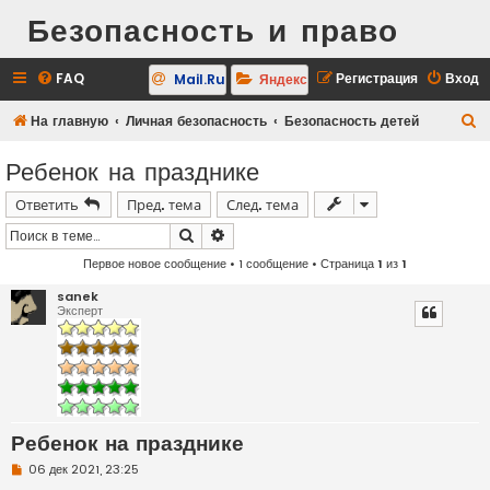
Безопасность и право
FAQ
Регистрация
Вход
Mail.Ru
Яндекс
П
На главную
Личная безопасность
Безопасность детей
о
Ребенок на празднике
и
Ответить
Пред. тема
След. тема
с
к
Поиск
Расширенный поиск
Первое новое сообщение
• 1 сообщение • Страница
1
из
1
sanek
Эксперт
Ребенок на празднике
Н
06 дек 2021, 23:25
е