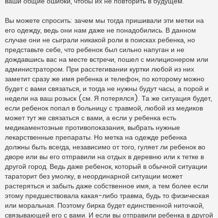
ваши общие ошибки, чтобы их не повторить в будущем.
Вы можете спросить: зачем мы тогда пришивали эти метки на
его одежду, ведь они нам даже не понадобились. В данном
случае они не сыграли никакой роли в поисках ребенка, но
представьте себе, что ребенок был сильно напуган и не
дождавшись вас на месте встречи, пошел с милиционером или
администратором. При расстегивании куртки любой из них
заметит сразу же имя ребенка и телефон, по которому можно
будет с вами связаться, и тогда не нужны будут часы, а порой и
недели на ваш розыск (см. Я потерялся). Та же ситуация будет,
если ребенок попал в больницу с травмой, любой из медиков
может тут же связаться с вами, а если у ребенка есть
медикаментозные противопоказания, выбрать нужные
лекарственные препараты. Но метка на одежде ребенка
должны быть всегда, независимо от того, гуляет ли ребенок во
дворе или вы его отправили на отдых в деревню или к тетке в
другой город. Ведь даже ребенок, который в обычной ситуации
тараторит без умолку, в неординарной ситуации может
растеряться и забыть даже собственное имя, а тем более если
этому предшествовала какая-либо травма, будь то физическая
или моральная. Поэтому бирка будет единственной ниточкой,
связывающей его с вами. И если вы отправили ребенка в другой