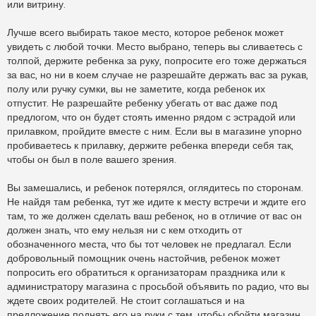
или витрину.
Лучше всего выбирать такое место, которое ребенок может
увидеть с любой точки. Место выбрано, теперь вы сливаетесь с
толпой, держите ребенка за руку, попросите его тоже держаться
за вас, но ни в коем случае не разрешайте держать вас за рукав,
полу или ручку сумки, вы не заметите, когда ребенок их
отпустит. Не разрешайте ребенку убегать от вас даже под
предлогом, что он будет стоять именно рядом с эстрадой или
прилавком, пройдите вместе с ним. Если вы в магазине упорно
пробиваетесь к прилавку, держите ребенка впереди себя так,
чтобы он был в поле вашего зрения.
Вы замешались, и ребенок потерялся, оглядитесь по сторонам.
Не найдя там ребенка, тут же идите к месту встречи и ждите его
там, то же должен сделать ваш ребенок, но в отличие от вас он
должен знать, что ему нельзя ни с кем отходить от
обозначенного места, что бы тот человек не предлагал. Если
добровольный помощник очень настойчив, ребенок может
попросить его обратиться к организаторам праздника или к
администратору магазина с просьбой объявить по радио, что вы
ждете своих родителей. Не стоит соглашаться и на
предложение поднять его на руки с тем, чтобы обойти магазин