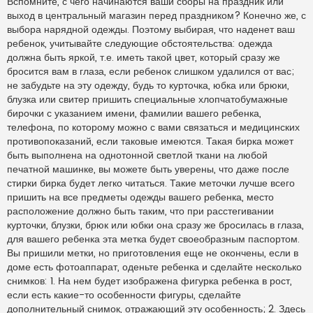
Вспомните, с чего начинаются ваши сборы на праздник или
выход в центральный магазин перед праздником? Конечно же, с
выбора нарядной одежды. Поэтому выбирая, что наденет ваш
ребенок, учитывайте следующие обстоятельства: одежда
должна быть яркой, т.е. иметь такой цвет, который сразу же
бросится вам в глаза, если ребенок слишком удалился от вас;
не забудьте на эту одежду, будь то курточка, юбка или брюки,
блузка или свитер пришить специальные хлопчатобумажные
бирочки с указанием имени, фамилии вашего ребенка,
телефона, по которому можно с вами связаться и медицинских
противопоказаний, если таковые имеются. Такая бирка может
быть выполнена на однотонной светлой ткани на любой
печатной машинке, вы можете быть уверены, что даже после
стирки бирка будет легко читаться. Такие меточки лучше всего
пришить на все предметы одежды вашего ребенка, место
расположение должно быть таким, что при расстегивании
курточки, блузки, брюк или юбки она сразу же бросилась в глаза,
для вашего ребенка эта метка будет своеобразным паспортом.
Вы пришили метки, но приготовления еще не окончены, если в
доме есть фотоаппарат, оденьте ребенка и сделайте несколько
снимков: 1. На нем будет изображена фигурка ребенка в рост,
если есть какие-то особенности фигуры, сделайте
дополнительный снимок, отражающий эту особенность; 2. Здесь