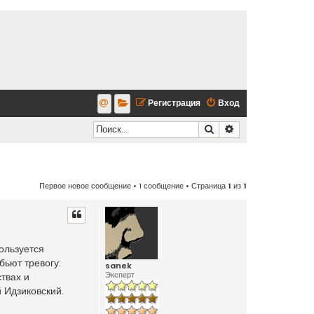
Регистрация
Вход
Поиск
Расширенный по
Первое новое сообщение
• 1 сообщение • Страница
1
из
1
ользуется
бьют тревогу:
sanek
Эксперт
твах и
й Идзиковский.