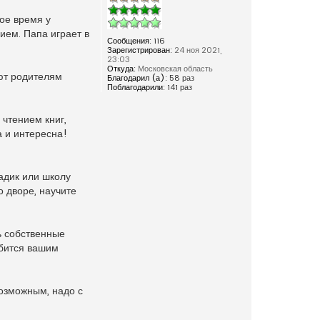
ое время у
ием. Папа играет в
Сообщения:
116
Зарегистрирован:
24 ноя 2021,
23:03
Откуда:
Московская область
яют родителям
Благодарил (а):
58 раз
Поблагодарили:
141 раз
 чтением книг,
а и интересна!
адик или школу
о дворе, научите
ь собственные
обится вашим
возможным, надо с