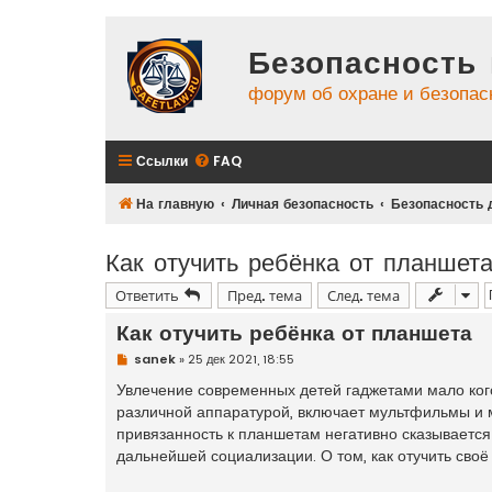
Безопасность 
форум об охране и безопас
Ссылки
FAQ
На главную
Личная безопасность
Безопасность 
Как отучить ребёнка от планшет
Ответить
Пред. тема
След. тема
Как отучить ребёнка от планшета
Н
sanek
»
25 дек 2021, 18:55
е
п
Увлечение современных детей гаджетами мало кого
р
различной аппаратурой, включает мультфильмы и му
о
ч
привязанность к планшетам негативно сказывается 
и
дальнейшей социализации. О том, как отучить своё
т
а
н