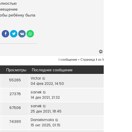
олностью
овмещение
тобы ребёнку была
В
е
1 сообщение • Страница
1
из
1
р
н
Просмотры
Последнее сообщение
у
т
Victor
55265
ь
04 фев 2022, 14:50
с
sanek
27378
я
14 дек 2021, 21:32
к
н
sanek
67506
а
25 дек 2021, 18:45
ч
Danielsmala
а
743911
15 окт 2025, 01:15
л
у