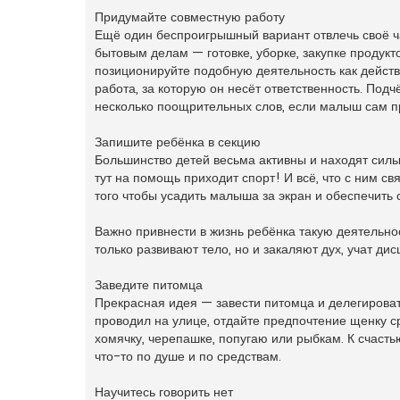
Придумайте совместную работу
Ещё один беспроигрышный вариант отвлечь своё ча
бытовым делам — готовке, уборке, закупке продукт
позиционируйте подобную деятельность как действ
работа, за которую он несёт ответственность. Подчё
несколько поощрительных слов, если малыш сам пр
Запишите ребёнка в секцию
Большинство детей весьма активны и находят силы п
тут на помощь приходит спорт! И всё, что с ним свя
того чтобы усадить малыша за экран и обеспечить 
Важно привнести в жизнь ребёнка такую деятельнос
только развивают тело, но и закаляют дух, учат ди
Заведите питомца
Прекрасная идея — завести питомца и делегироват
проводил на улице, отдайте предпочтение щенку с
хомячку, черепашке, попугаю или рыбкам. К счасть
что-то по душе и по средствам.
Научитесь говорить нет