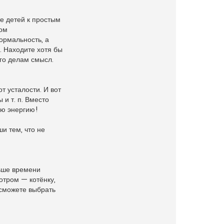
е детей к простым
том
ормальность, а
я. Находите хотя бы
го делам смысл.
т усталости. И вот
 и т. п. Вместо
ою энергию!
и тем, что не
льше времени
отром — котёнку,
 сможете выбрать