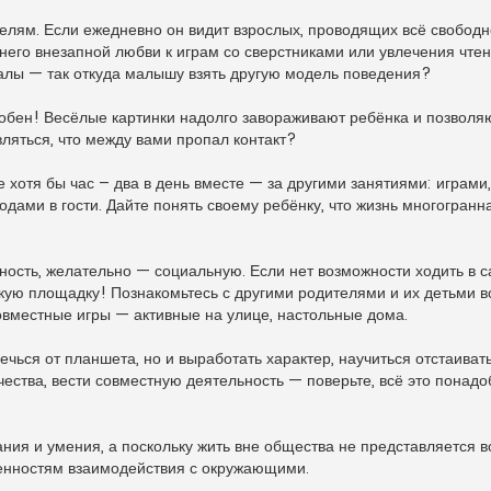
елям. Если ежедневно он видит взрослых, проводящих всё свободн
 него внезапной любви к играм со сверстниками или увлечения чтен
алы — так откуда малышу взять другую модель поведения?
добен! Весёлые картинки надолго завораживают ребёнка и позвол
ляться, что между вами пропал контакт?
е хотя бы час – два в день вместе — за другими занятиями: играми,
дами в гости. Дайте понять своему ребёнку, что жизнь многогранн
ость, желательно — социальную. Если нет возможности ходить в с
скую площадку! Познакомьтесь с другими родителями и их детьми в
вместные игры — активные на улице, настольные дома.
чься от планшета, но и выработать характер, научиться отстаиват
чества, вести совместную деятельность — поверьте, всё это понад
ния и умения, а поскольку жить вне общества не представляется 
бенностям взаимодействия с окружающими.