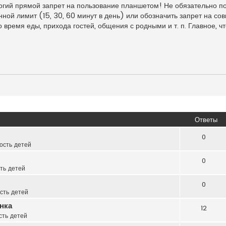
рогий прямой запрет на пользование планшетом! Не обязательно п
нной лимит (15, 30, 60 минут в день) или обозначить запрет на с
время еды, прихода гостей, общения с родными и т. п. Главное, ч
Ответы
0
ость детей
0
ть детей
0
сть детей
нка
12
сть детей