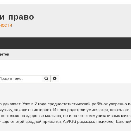
и право
ности
детей
а
Поиск
Расширенный поиск
 удивляет. Уже в 2 года среднестатистический ребёнок уверенно п
зыку, заходит в интернет. И пока родители умиляются, психологи 
не только на здоровье малыша, но и на его коммуникативных качес
 чадо от этой вредной привычки, АиФ.ru рассказал психолог Евгени