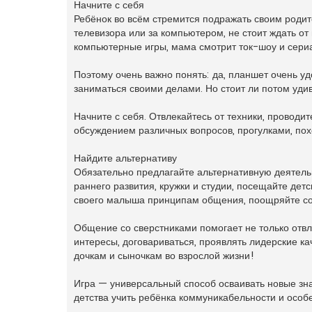
Начните с себя
н
о
Ребёнок во всём стремится подражать своим родит
е
телевизора или за компьютером, не стоит ждать от
с
о
компьютерные игры, мама смотрит ток-шоу и сери
о
б
щ
Поэтому очень важно понять: да, планшет очень у
е
н
заниматься своими делами. Но стоит ли потом удив
и
е
Начните с себя. Отвлекайтесь от техники, проводит
обсуждением различных вопросов, прогулками, похо
Найдите альтернативу
Обязательно предлагайте альтернативную деятельн
раннего развития, кружки и студии, посещайте дет
своего малыша принципам общения, поощряйте со
Общение со сверстниками помогает не только отвле
интересы, договариваться, проявлять лидерские ка
дочкам и сыночкам во взрослой жизни!
Игра — универсальный способ осваивать новые зна
детства учить ребёнка коммуникабельности и осо