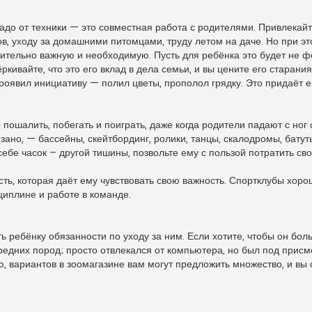
до от техники — это совместная работа с родителями. Привлекайт
ов, уходу за домашними питомцами, труду летом на даче. Но при э
ительно важную и необходимую. Пусть для ребёнка это будет не ф
ркивайте, что это его вклад в дела семьи, и вы цените его старани
оявил инициативу — полил цветы, прополол грядку. Это придаёт е
ошалить, побегать и поиграть, даже когда родители падают с ног о
зано, — бассейны, скейтбординг, ролики, танцы, скалодромы, батуты
себе часок – другой тишины, позвольте ему с пользой потратить св
ть, которая даёт ему чувствовать свою важность. Спортклубы хорош
сциплине и работе в команде.
ь ребёнку обязанности по уходу за ним. Если хотите, чтобы он бо
редних пород; просто отвлекался от компьютера, но был под присм
ю, вариантов в зоомагазине вам могут предложить множество, и вы