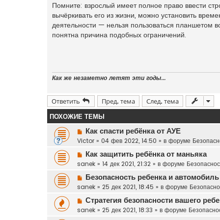
Помните: взрослый имеет полное право ввести ст
вычёркивать его из жизни, можно установить време
деятельности — нельзя пользоваться планшетом во 
понятна причина подобных ограничений.
Как же незаметно летят эти годы...
Ответить
Пред. тема
След. тема
ПОХОЖИЕ ТЕМЫ
Н
Как спасти ребёнка от АУЕ
о
Victor
»
04 фев 2022, 14:50
» в форуме
Безопасн
в
Н
Как защитить ребёнка от маньяка
о
о
sanek
»
14 дек 2021, 21:32
» в форуме
Безопаснос
е
в
с
Н
Безопасность ребенка и автомобиль
о
о
о
sanek
»
25 дек 2021, 18:45
» в форуме
Безопасно
е
о
в
с
Н
Стратегия безопасности вашего ребе
б
о
о
о
щ
sanek
»
25 дек 2021, 18:33
» в форуме
Безопасно
е
о
в
е